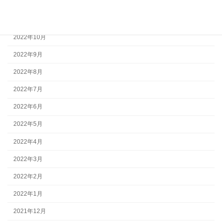
2022年12月
2022年11月
2022年10月
2022年9月
2022年8月
2022年7月
2022年6月
2022年5月
2022年4月
2022年3月
2022年2月
2022年1月
2021年12月