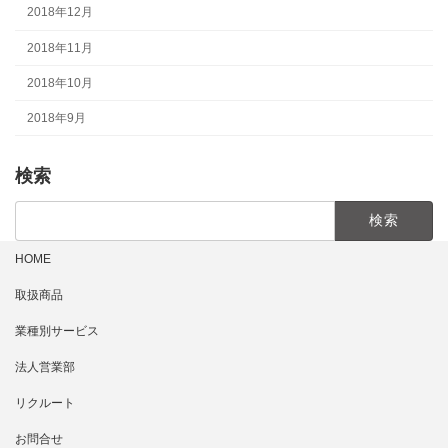
2018年12月
2018年11月
2018年10月
2018年9月
検索
検
索:
HOME
取扱商品
業種別サービス
法人営業部
リクルート
お問合せ