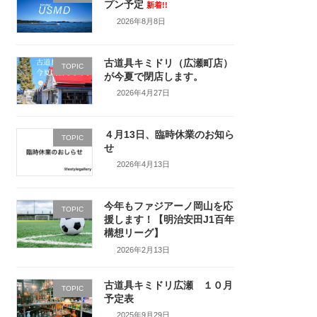
プン予定
新着!!
2026年8月8日
古道具キミドリ（広瀬町店）
TOPIC
が今夏で閉店します。
2026年4月27日
４月13日、臨時休業のお知ら
TOPIC
せ
2026年4月13日
今年もファジアーノ岡山を応
TOPIC
援します！【明治安田J1百年
構想リーグ】
2026年2月13日
古道具キミドリ広瀬 １０月
TOPIC
予定表
2025年9月29日