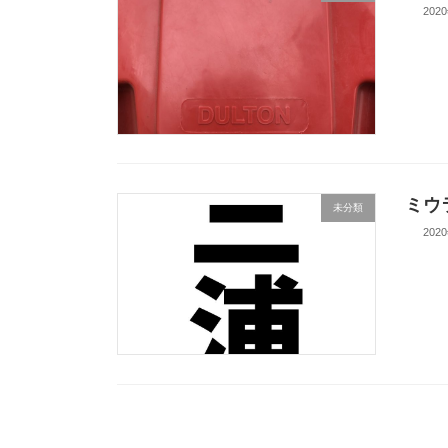
202
ミウ
未分類
202