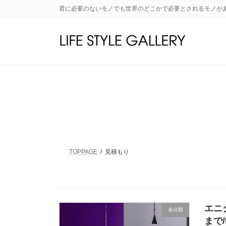
コ
ナ
君に必要のないモノでも世界のどこかで必要とされるモノが
ン
ビ
テ
ゲ
ン
ー
ツ
シ
へ
ョ
ス
ン
キ
に
ッ
移
プ
動
TOPPAGE
見積もり
エニ
未分類
まで