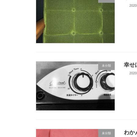
202
幸せ
未分類
202
わか
未分類