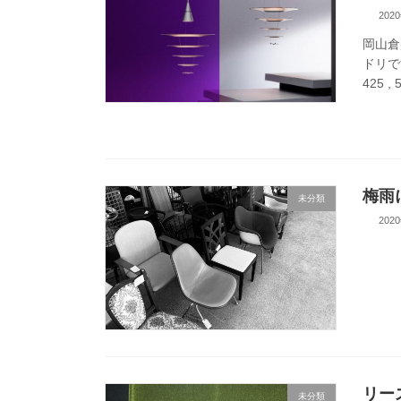
202
岡山倉
ドリで
425 ,
梅雨
未分類
202
リー
未分類