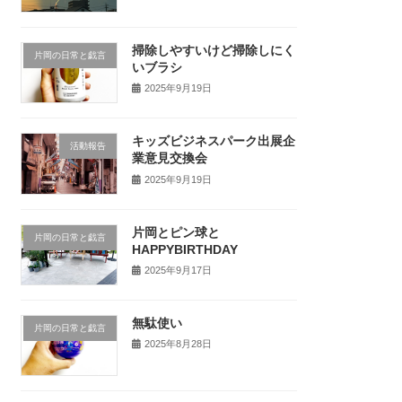
掃除しやすいけど掃除しにく
片岡の日常と戯言
いブラシ
2025年9月19日
キッズビジネスパーク出展企
活動報告
業意見交換会
2025年9月19日
片岡とピン球と
片岡の日常と戯言
HAPPYBIRTHDAY
2025年9月17日
無駄使い
片岡の日常と戯言
2025年8月28日