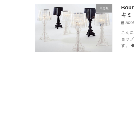
Bo
未分類
キミ
202
こんに
ョップ
す。 ◆