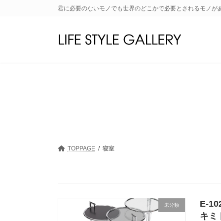
コ
ナ
君に必要のないモノでも世界のどこかで必要とされるモノが
ン
ビ
テ
ゲ
ン
ー
ツ
シ
へ
ョ
ス
ン
キ
に
ッ
移
プ
動
TOPPAGE
寝室
E-1
未分類
キミ