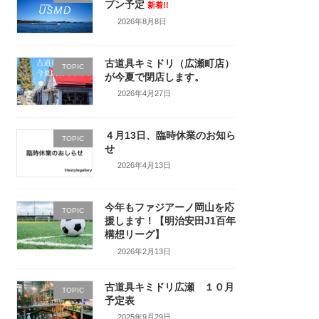
プン予定
新着!!
2026年8月8日
古道具キミドリ（広瀬町店）
TOPIC
が今夏で閉店します。
2026年4月27日
４月13日、臨時休業のお知ら
TOPIC
せ
2026年4月13日
今年もファジアーノ岡山を応
TOPIC
援します！【明治安田J1百年
構想リーグ】
2026年2月13日
古道具キミドリ広瀬 １０月
TOPIC
予定表
2025年9月29日