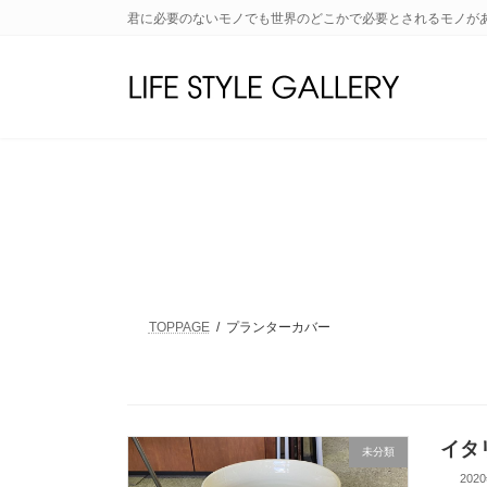
コ
ナ
君に必要のないモノでも世界のどこかで必要とされるモノが
ン
ビ
テ
ゲ
ン
ー
ツ
シ
へ
ョ
ス
ン
キ
に
ッ
移
プ
動
TOPPAGE
プランターカバー
イタ
未分類
202