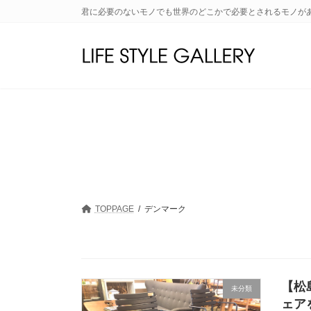
コ
ナ
君に必要のないモノでも世界のどこかで必要とされるモノが
ン
ビ
テ
ゲ
ン
ー
ツ
シ
へ
ョ
ス
ン
キ
に
ッ
移
プ
動
TOPPAGE
デンマーク
【松
未分類
ェア