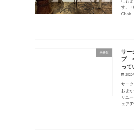
におま
す。 
Chair
サー
未分類
プ 
って
202
サーク
おまか
リユー
ェア(PP