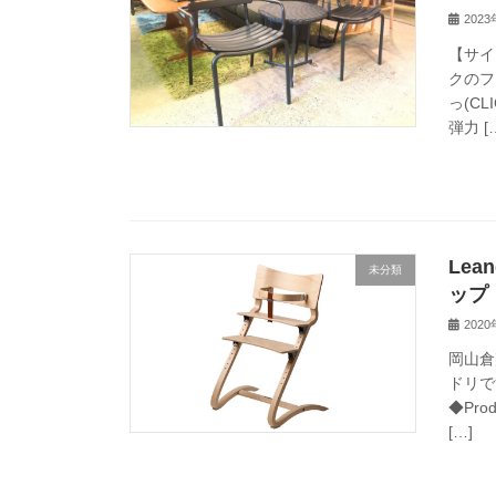
202
【サイ
クのフ
っ(C
弾力 [
Le
未分類
ップ
202
岡山倉
ドリで
◆Pro
[…]