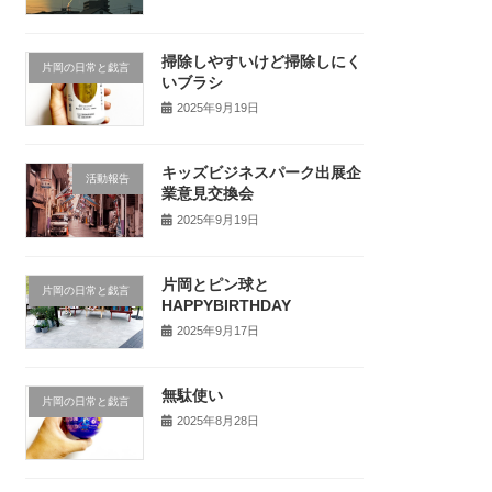
掃除しやすいけど掃除しにく
片岡の日常と戯言
いブラシ
2025年9月19日
キッズビジネスパーク出展企
活動報告
業意見交換会
2025年9月19日
片岡とピン球と
片岡の日常と戯言
HAPPYBIRTHDAY
2025年9月17日
無駄使い
片岡の日常と戯言
2025年8月28日