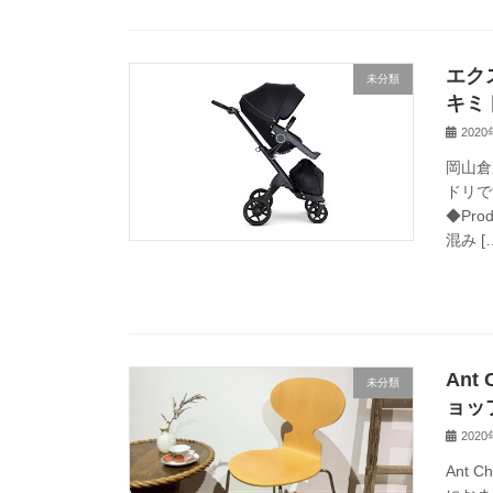
エク
未分類
キミ
202
岡山倉
ドリで
◆Pro
混み [
An
未分類
ョッ
202
Ant