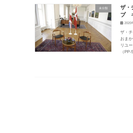
ザ・
未分類
プ 
202
ザ・チ
おまか
リユー
（PP-5