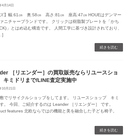
3年4月14日
ズ】幅:61㎝ 奥:58㎝ 高さ:81㎝ 座高:47㎝ HOUEはデンマー
ァニチャーブランドです。 クリックは樹脂製プレートを「かち
LICK)」とはめ込む構造です。 人間工学に基づき設計されており、
…]
続きを読む
ander ［リエンダー］の買取販売ならリユースショ
 キミドリまで/LINE査定実施中
0年10月21日
敷でリサイクルショップをしてます。 リユースショップ キミ
す。 今回、ご紹介するのは Leander ［リエンダー］ です。
duct features 北欧ならではの機能と美を融合した子ども椅子。
続きを読む