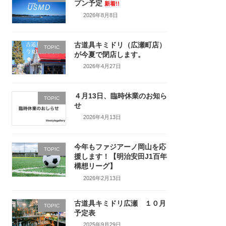
プン予定
新着!!
2026年8月8日
古道具キミドリ（広瀬町店）
TOPIC
が今夏で閉店します。
2026年4月27日
４月13日、臨時休業のお知ら
TOPIC
せ
2026年4月13日
今年もファジアーノ岡山を応
TOPIC
援します！【明治安田J1百年
構想リーグ】
2026年2月13日
古道具キミドリ広瀬 １０月
TOPIC
予定表
2025年9月29日