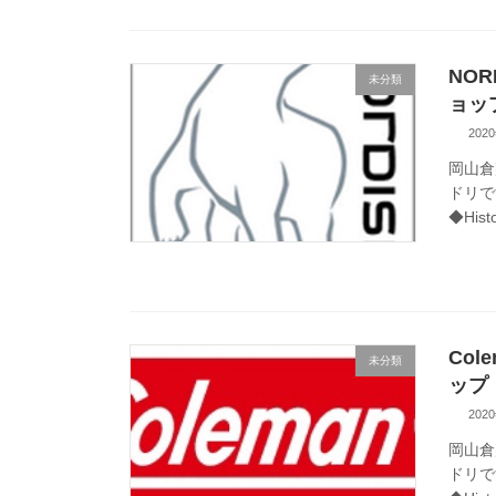
NO
未分類
ョッ
202
岡山倉
ドリで
◆Hist
Co
未分類
ップ
202
岡山倉
ドリで