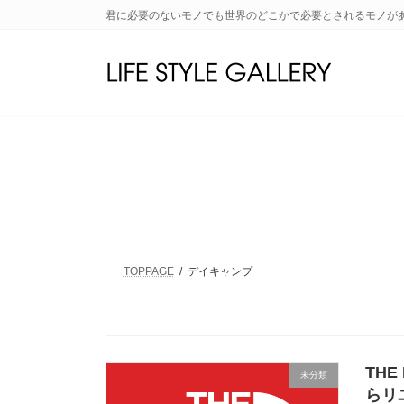
コ
ナ
君に必要のないモノでも世界のどこかで必要とされるモノが
ン
ビ
テ
ゲ
ン
ー
ツ
シ
へ
ョ
ス
ン
キ
に
ッ
移
プ
動
TOPPAGE
デイキャンプ
THE
未分類
らリ