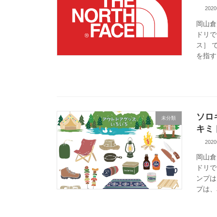
202
岡山倉
ドリで
ス］ 
を指すノ
ソロ
未分類
キミ
202
岡山倉
ドリで
ンプは
プは、