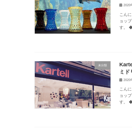
202
こんに
ョップ
す。 ◆
Kar
未分類
ミド
202
こんに
ョップ
す。 ◆