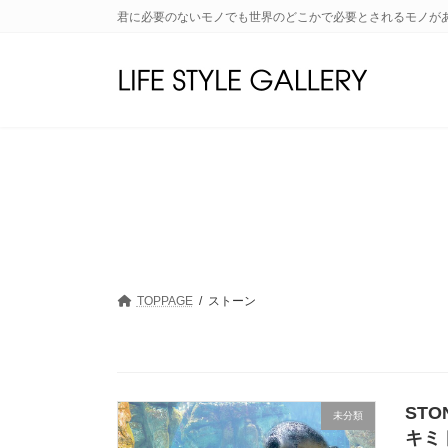
コ
ナ
君に必要のないモノでも世界のどこかで必要とされるモノが
ン
ビ
テ
ゲ
ン
ー
ツ
シ
へ
ョ
ス
ン
キ
に
ッ
移
プ
動
TOPPAGE
ストーン
ST
未分類
キミ