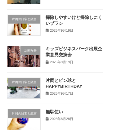
掃除しやすいけど掃除しにく
片岡の日常と戯言
いブラシ
2025年9月19日
キッズビジネスパーク出展企
活動報告
業意見交換会
2025年9月19日
片岡とピン球と
片岡の日常と戯言
HAPPYBIRTHDAY
2025年9月17日
無駄使い
片岡の日常と戯言
2025年8月28日