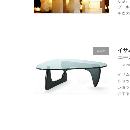
ちは。
プ キ
チ次の
イサ
未分類
ユー
202
イサム
ショッ
ショッ
介する