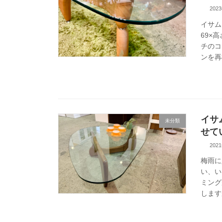
202
イサム
69×
チのコ
ンを再構
イサ
未分類
せて
202
梅雨に
い、い
ミング
します