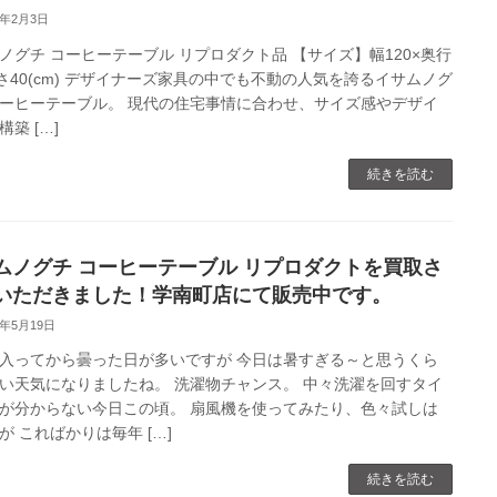
3年2月3日
ノグチ コーヒーテーブル リプロダクト品 【サイズ】幅120×奥行
高さ40(cm) デザイナーズ家具の中でも不動の人気を誇るイサムノグ
ーヒーテーブル。 現代の住宅事情に合わせ、サイズ感やデザイ
築 […]
続きを読む
ムノグチ コーヒーテーブル リプロダクトを買取さ
いただきました！学南町店にて販売中です。
1年5月19日
入ってから曇った日が多いですが 今日は暑すぎる～と思うくら
い天気になりましたね。 洗濯物チャンス。 中々洗濯を回すタイ
が分からない今日この頃。 扇風機を使ってみたり、色々試しは
が こればかりは毎年 […]
続きを読む