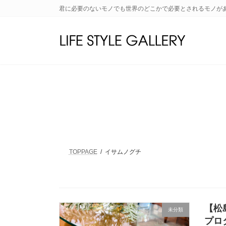
コ
ナ
君に必要のないモノでも世界のどこかで必要とされるモノが
ン
ビ
テ
ゲ
ン
ー
ツ
シ
へ
ョ
ス
ン
キ
に
ッ
移
プ
動
TOPPAGE
イサムノグチ
【松
未分類
プロ