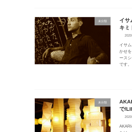
イサ
未分類
キミ
202
イサム
かせを
ースシ
です。 
AK
未分類
で/
202
AKA