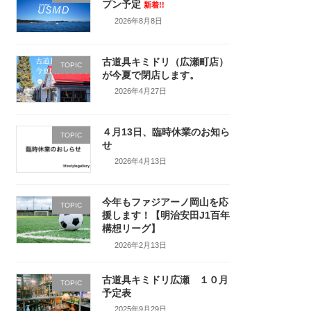
プン予定
新着!!
2026年8月8日
古道具キミドリ（広瀬町店）
TOPIC
が今夏で閉店します。
2026年4月27日
４月13日、臨時休業のお知ら
TOPIC
せ
2026年4月13日
今年もファジアーノ岡山を応
TOPIC
援します！【明治安田J1百年
構想リーグ】
2026年2月13日
古道具キミドリ広瀬 １０月
TOPIC
予定表
2025年9月29日