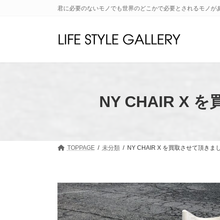
コ
ナ
君に必要のないモノでも世界のどこかで必要とされるモノが
ン
ビ
テ
ゲ
ン
ー
ツ
シ
へ
ョ
ス
ン
キ
に
ッ
移
NY CHAIR
プ
動
TOPPAGE
未分類
NY CHAIR X を買取させて頂