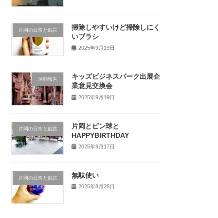
掃除しやすいけど掃除しにく
片岡の日常と戯言
いブラシ
2025年9月19日
キッズビジネスパーク出展企
活動報告
業意見交換会
2025年9月19日
片岡とピン球と
片岡の日常と戯言
HAPPYBIRTHDAY
2025年9月17日
無駄使い
片岡の日常と戯言
2025年8月28日