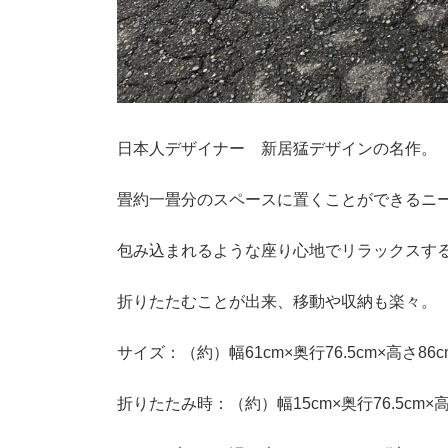
日本人デザイナー 新居猛デザインの名作。
畳約一畳分のスペースに置くことができるニ
包み込まれるような座り心地でリラックスす
折りたたむことが出来、移動や収納も楽々。
サイズ：（約）幅61cm×奥行76.5cm×高さ86
折りたたみ時：（約）幅15cm×奥行76.5cm×高