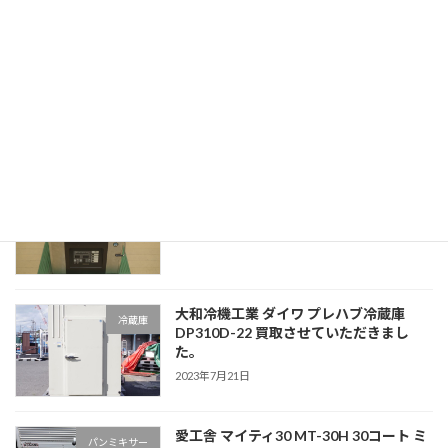
最近の投稿
ー
ー
ー
の
ジ
ジ
ジ
ペ
フクシマガリレイ 福島工業 FIC-
新着情報
ー
A240KL1ST 全自動製氷機 買取させてい
ただきました。
ジ
2023年7月21日
送
り
ホシザキ 卓上真空包装機 HPS-300A 買
新着情報
取させていただきました。
2023年7月21日
大和冷機工業 ダイワ プレハブ冷蔵庫
冷蔵庫
DP310D-22 買取させていただきまし
た。
2023年7月21日
愛工舎 マイティ30 MT-30H 30コート ミ
パンミキサー