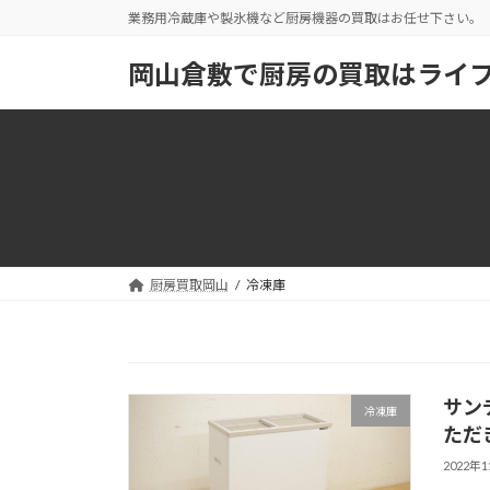
コ
ナ
業務用冷蔵庫や製氷機など厨房機器の買取はお任せ下さい。
ン
ビ
テ
ゲ
岡山倉敷で厨房の買取はライ
ン
ー
ツ
シ
へ
ョ
ス
ン
キ
に
ッ
移
プ
動
厨房買取岡山
冷凍庫
サンデ
冷凍庫
ただ
2022年