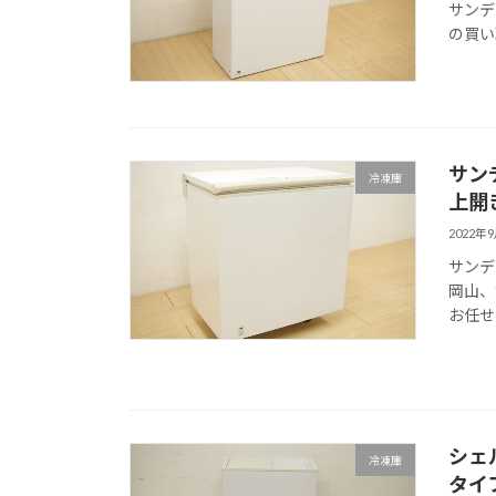
サンデ
の買い
サンデ
冷凍庫
上開
2022年
サンデ
岡山、
お任せ
シェル
冷凍庫
タイ