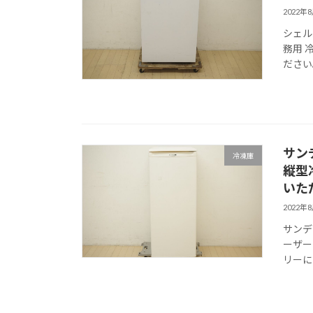
2022年
シェルパ
務用 
ださい
サン
冷凍庫
縦型冷
いた
2022年
サンデ
ーザー
リーに