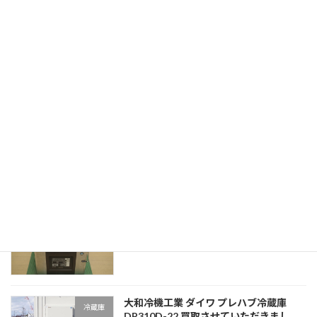
投
1
2
»
固
固
定
定
稿
ペ
ペ
最近の投稿
ー
ー
の
ジ
ジ
ペ
フクシマガリレイ 福島工業 FIC-
新着情報
ー
A240KL1ST 全自動製氷機 買取させてい
ただきました。
ジ
2023年7月21日
送
り
ホシザキ 卓上真空包装機 HPS-300A 買
新着情報
取させていただきました。
2023年7月21日
大和冷機工業 ダイワ プレハブ冷蔵庫
冷蔵庫
DP310D-22 買取させていただきまし