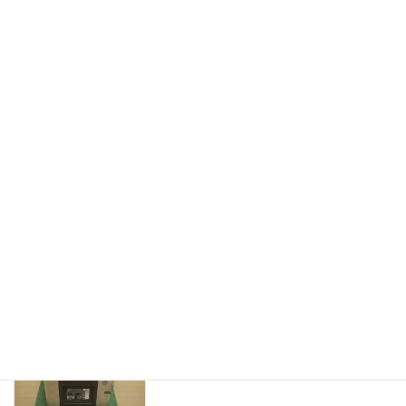
SINMAG シンマイ 電気式ベーカリーオーブン
SM-705E.HC ホイロ SM-716F 製菓 3相200V 業
務用 ベーカリーオーブンの買い取りはライフス
タイルギャラリーにお任せください。
続きを読む
最近の投稿
フクシマガリレイ 福島工業 FIC-
新着情報
A240KL1ST 全自動製氷機 買取させてい
ただきました。
2023年7月21日
ホシザキ 卓上真空包装機 HPS-300A 買
新着情報
取させていただきました。
2023年7月21日