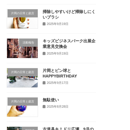
掃除しやすいけど掃除しにく
片岡の日常と戯言
いブラシ
2025年9月19日
キッズビジネスパーク出展企
活動報告
業意見交換会
2025年9月19日
片岡とピン球と
片岡の日常と戯言
HAPPYBIRTHDAY
2025年9月17日
無駄使い
片岡の日常と戯言
2025年8月28日
古道具キミドリ広瀬 9月の