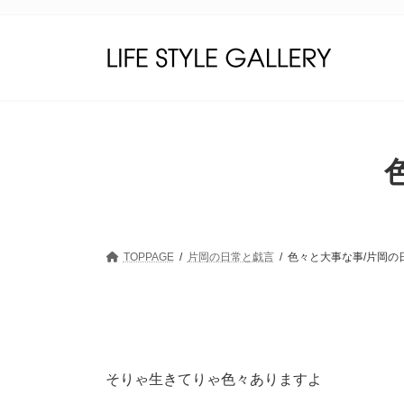
コ
ナ
ン
ビ
テ
ゲ
ン
ー
ツ
シ
へ
ョ
ス
ン
キ
に
ッ
移
プ
動
TOPPAGE
片岡の日常と戯言
色々と大事な事/片岡の
そりゃ生きてりゃ色々ありますよ