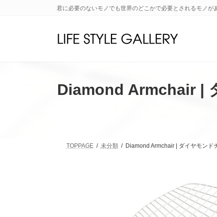
コ
ナ
君に必要のないモノでも世界のどこかで必要とされるモノが
ン
ビ
テ
ゲ
ン
ー
ツ
シ
へ
ョ
ス
ン
キ
に
Diamond Armch
ッ
移
プ
動
TOPPAGE
未分類
Diamond Armchair | ダ