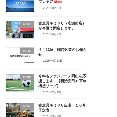
プン予定
新着!!
2026年8月8日
古道具キミドリ（広瀬町店）
TOPIC
が今夏で閉店します。
2026年4月27日
４月13日、臨時休業のお知ら
TOPIC
せ
2026年4月13日
今年もファジアーノ岡山を応
TOPIC
援します！【明治安田J1百年
構想リーグ】
2026年2月13日
古道具キミドリ広瀬 １０月
TOPIC
予定表
2025年9月29日