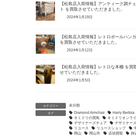
【松島店入荷情報】アンティーク調チ
ト を買取させていただきました。
2024年1月19日
【松島店入荷情報】レトロポールハン
を買取させていただきました。
2024年1月12日
【松島店入荷情報】レトロな本棚 を買
せていただきました。
2024年1月5日
未分類
カテゴリー
Diamond Armchair
Harry Bertoia
タグ
キミドリの買鳥
キミドリオンラ
デザイナーズチェア
デザイナー
リユース
リユースショップ
岡山
岡山市
店頭買取
持