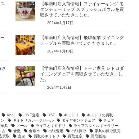
ェス
【学南町店入荷情報】ファイヤーキング モ
ダンチューリップ スプラッシュボウルを買
取させていただきました。
2024年1月17日
ガー
【学南町店入荷情報】飛騨産業 ダイニング
テーブルを買取させていただきました。
2024年1月10日
取さ
【学南町店入荷情報】トーア家具 レトロダ
イニングチェアを買取させていただきまし
た。
2024年1月3日
Knoll
LINE査定
USD
キミドリ
キミドリの買取
イン
キミドリガレージセール
ダイヤモンドチェア
チェア
ズ家具
ノール
ライフとキミドリ
ライフスタイルギャラリー
中古
倉敷
倉敷市
出張査定
出張買取
家具の買取販売
込買取
査定
買取のキミドリ
買取査定
買取販売