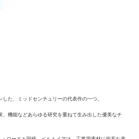
インした、ミッドセンチュリーの代表作の一つ。
状、機能などあらゆる研究を重ねて生み出した優美なチ
ル・ローエと同様、ベルトイアは、工業用素材に崇高な美