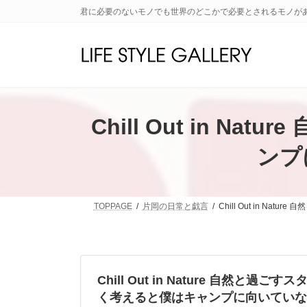
コ
ナ
君に必要のないモノでも世界のどこかで必要とされるモノが
ン
ビ
テ
ゲ
ン
ー
ツ
シ
へ
ョ
ス
ン
キ
に
Chill Out in
ッ
移
プ
動
ンプ
TOPPAGE
片岡の日常と戯言
Chill Out in 
Chill Out in Nature 自然と過
く考えると僕はキャンプに向いていない