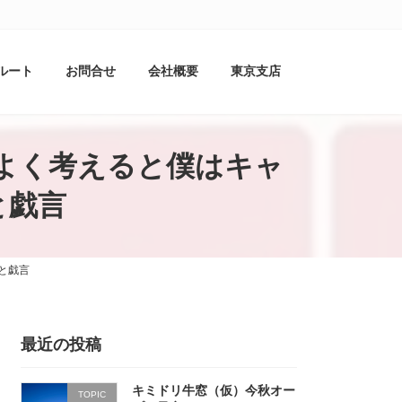
ルート
お問合せ
会社概要
東京支店
ック よく考えると僕はキャ
と戯言
常と戯言
最近の投稿
キミドリ牛窓（仮）今秋オー
TOPIC