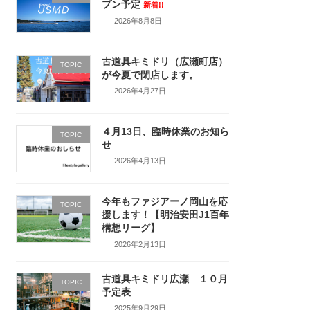
プン予定
新着!!
2026年8月8日
古道具キミドリ（広瀬町店）
TOPIC
が今夏で閉店します。
2026年4月27日
４月13日、臨時休業のお知ら
TOPIC
せ
2026年4月13日
今年もファジアーノ岡山を応
TOPIC
援します！【明治安田J1百年
構想リーグ】
2026年2月13日
古道具キミドリ広瀬 １０月
TOPIC
予定表
2025年9月29日