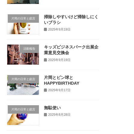
掃除しやすいけど掃除しにく
片岡の日常と戯言
いブラシ
2025年9月19日
キッズビジネスパーク出展企
活動報告
業意見交換会
2025年9月19日
片岡とピン球と
片岡の日常と戯言
HAPPYBIRTHDAY
2025年9月17日
無駄使い
片岡の日常と戯言
2025年8月28日