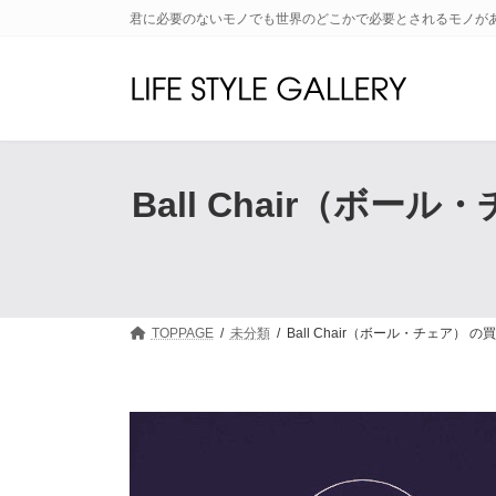
コ
ナ
君に必要のないモノでも世界のどこかで必要とされるモノが
ン
ビ
テ
ゲ
ン
ー
ツ
シ
へ
ョ
ス
ン
キ
に
Ball Chair（
ッ
移
プ
動
TOPPAGE
未分類
Ball Chair（ボール・チェア