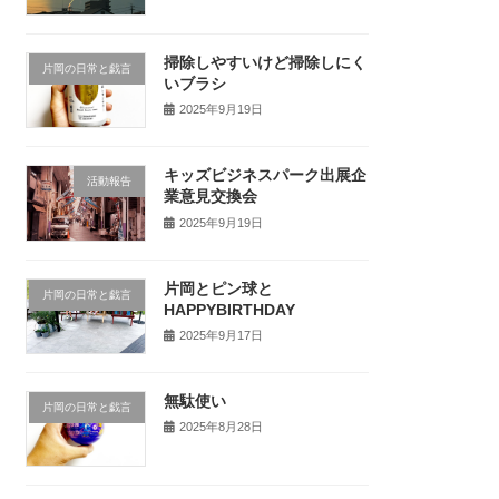
掃除しやすいけど掃除しにく
片岡の日常と戯言
いブラシ
2025年9月19日
キッズビジネスパーク出展企
活動報告
業意見交換会
2025年9月19日
片岡とピン球と
片岡の日常と戯言
HAPPYBIRTHDAY
2025年9月17日
無駄使い
片岡の日常と戯言
2025年8月28日