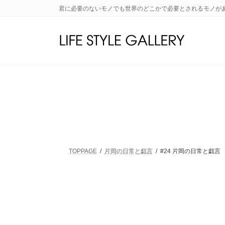
コ
ナ
君に必要のないモノでも世界のどこかで必要とされるモノが
ン
ビ
テ
ゲ
ン
ー
ツ
シ
へ
ョ
ス
ン
キ
に
ッ
移
プ
動
TOPPAGE
片岡の日常と戯言
#24 片岡の日常と戯言