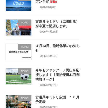
プン予定
新着!!
2026年8月8日
古道具キミドリ（広瀬町店）
TOPIC
が今夏で閉店します。
2026年4月27日
４月13日、臨時休業のお知ら
TOPIC
せ
2026年4月13日
今年もファジアーノ岡山を応
TOPIC
援します！【明治安田J1百年
構想リーグ】
2026年2月13日
古道具キミドリ広瀬 １０月
TOPIC
予定表
2025年9月29日