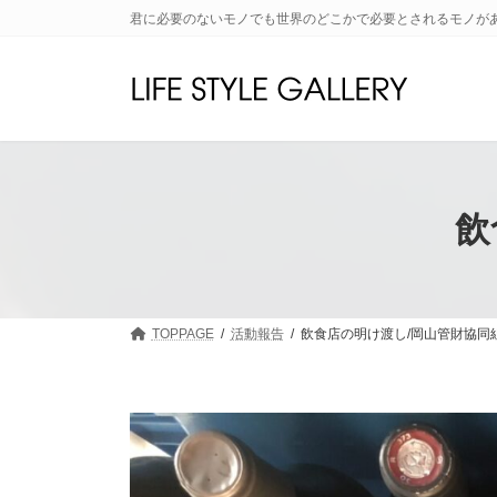
コ
ナ
君に必要のないモノでも世界のどこかで必要とされるモノが
ン
ビ
テ
ゲ
ン
ー
ツ
シ
へ
ョ
ス
ン
キ
に
ッ
移
飲
プ
動
TOPPAGE
活動報告
飲食店の明け渡し/岡山管財協同