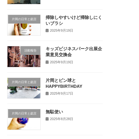
掃除しやすいけど掃除しにく
片岡の日常と戯言
いブラシ
2025年9月19日
キッズビジネスパーク出展企
活動報告
業意見交換会
2025年9月19日
片岡とピン球と
片岡の日常と戯言
HAPPYBIRTHDAY
2025年9月17日
無駄使い
片岡の日常と戯言
2025年8月28日