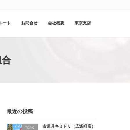
ルート
お問合せ
会社概要
東京支店
組合
最近の投稿
古道具キミドリ（広瀬町店）
TOPIC