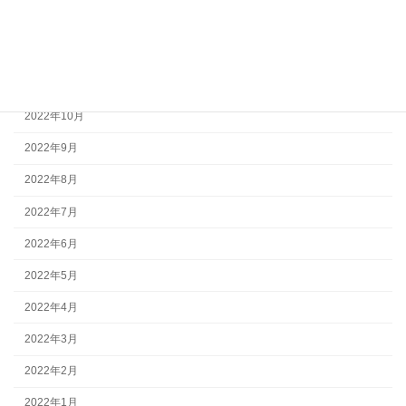
2023年1月
2022年12月
2022年11月
2022年10月
2022年9月
2022年8月
2022年7月
2022年6月
2022年5月
2022年4月
2022年3月
2022年2月
2022年1月