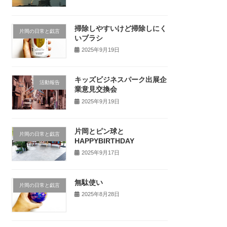
掃除しやすいけど掃除しにく
片岡の日常と戯言
いブラシ
2025年9月19日
キッズビジネスパーク出展企
活動報告
業意見交換会
2025年9月19日
片岡とピン球と
片岡の日常と戯言
HAPPYBIRTHDAY
2025年9月17日
無駄使い
片岡の日常と戯言
2025年8月28日