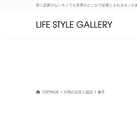
コ
ナ
君に必要のないモノでも世界のどこかで必要とされるモノが
ン
ビ
テ
ゲ
ン
ー
ツ
シ
へ
ョ
ス
ン
キ
に
ッ
移
プ
動
TOPPAGE
片岡の日常と戯言
迷子