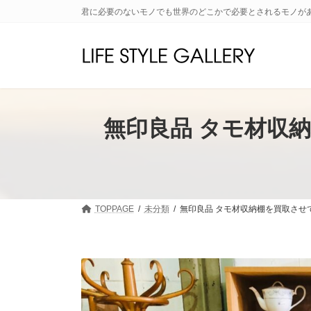
コ
ナ
君に必要のないモノでも世界のどこかで必要とされるモノが
ン
ビ
テ
ゲ
ン
ー
ツ
シ
へ
ョ
ス
ン
キ
に
無印良品 タモ材収
ッ
移
プ
動
TOPPAGE
未分類
無印良品 タモ材収納棚を買取させ