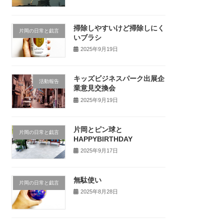
掃除しやすいけど掃除しにく
片岡の日常と戯言
いブラシ
2025年9月19日
キッズビジネスパーク出展企
活動報告
業意見交換会
2025年9月19日
片岡とピン球と
片岡の日常と戯言
HAPPYBIRTHDAY
2025年9月17日
無駄使い
片岡の日常と戯言
2025年8月28日