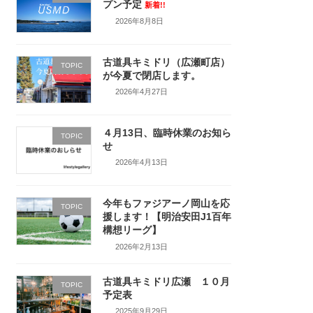
プン予定
新着!!
2026年8月8日
古道具キミドリ（広瀬町店）
TOPIC
が今夏で閉店します。
2026年4月27日
４月13日、臨時休業のお知ら
TOPIC
せ
2026年4月13日
今年もファジアーノ岡山を応
TOPIC
援します！【明治安田J1百年
構想リーグ】
2026年2月13日
古道具キミドリ広瀬 １０月
TOPIC
予定表
2025年9月29日