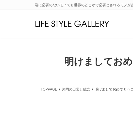
コ
ナ
君に必要のないモノでも世界のどこかで必要とされるモノが
ン
ビ
テ
ゲ
ン
ー
ツ
シ
へ
ョ
ス
ン
キ
に
ッ
移
明けましておめで
プ
動
TOPPAGE
片岡の日常と戯言
明けましておめでとうござ