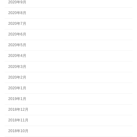
2020年9月
2020年8月
2020年7月
2020年6月
2020年5月
2020年4月
2020年3月
2020年2月
2020年1月
2019年1月
2018年12月
2018年11月
2018年10月