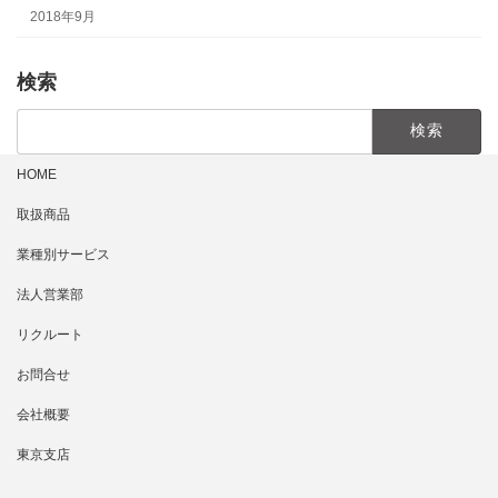
2018年9月
検索
検
索:
HOME
取扱商品
業種別サービス
法人営業部
リクルート
お問合せ
会社概要
東京支店