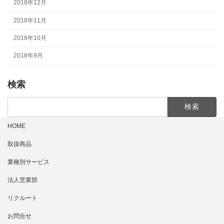
2018年12月
2018年11月
2018年10月
2018年9月
検索
検
索:
HOME
取扱商品
業種別サービス
法人営業部
リクルート
お問合せ