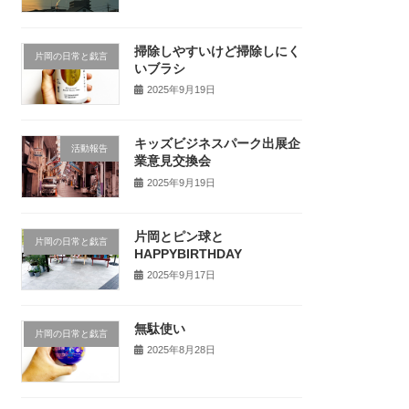
掃除しやすいけど掃除しにく
片岡の日常と戯言
いブラシ
2025年9月19日
キッズビジネスパーク出展企
活動報告
業意見交換会
2025年9月19日
片岡とピン球と
片岡の日常と戯言
HAPPYBIRTHDAY
2025年9月17日
無駄使い
片岡の日常と戯言
2025年8月28日