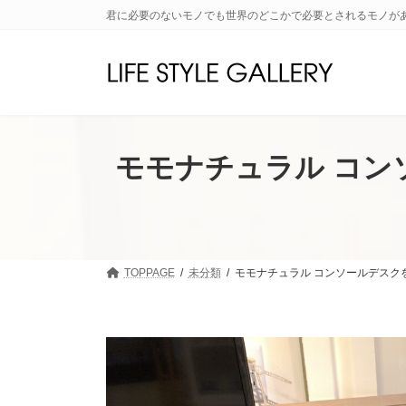
コ
ナ
君に必要のないモノでも世界のどこかで必要とされるモノが
ン
ビ
テ
ゲ
ン
ー
ツ
シ
へ
ョ
ス
ン
キ
に
モモナチュラル コン
ッ
移
プ
動
TOPPAGE
未分類
モモナチュラル コンソールデスク