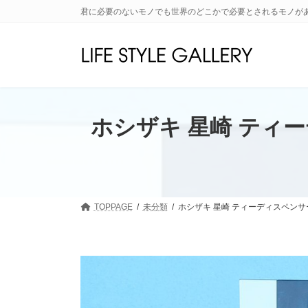
コ
ナ
君に必要のないモノでも世界のどこかで必要とされるモノが
ン
ビ
テ
ゲ
ン
ー
ツ
シ
へ
ョ
ス
ン
キ
に
ホシザキ 星崎 ティー
ッ
移
プ
動
TOPPAGE
未分類
ホシザキ 星崎 ティーディスペンサー 