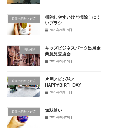
掃除しやすいけど掃除しにく
片岡の日常と戯言
いブラシ
2025年9月19日
キッズビジネスパーク出展企
活動報告
業意見交換会
2025年9月19日
片岡とピン球と
片岡の日常と戯言
HAPPYBIRTHDAY
2025年9月17日
無駄使い
片岡の日常と戯言
2025年8月28日