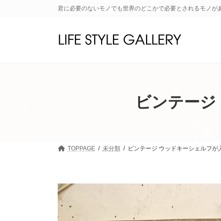
コ
ナ
君に必要のないモノでも世界のどこかで必要とされるモノが
ン
ビ
テ
ゲ
ン
ー
ツ
シ
へ
ョ
ス
ン
キ
に
ッ
移
ビンテージ
プ
動
TOPPAGE
未分類
ビンテージ ウッドキーシェルフが