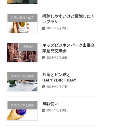
掃除しやすいけど掃除しにく
片岡の日常と戯言
いブラシ
2025年9月19日
キッズビジネスパーク出展企
活動報告
業意見交換会
2025年9月19日
片岡とピン球と
片岡の日常と戯言
HAPPYBIRTHDAY
2025年9月17日
無駄使い
片岡の日常と戯言
2025年8月28日