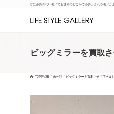
コ
ナ
君に必要のないモノでも世界のどこかで必要とされるモノが
ン
ビ
テ
ゲ
ン
ー
ツ
シ
へ
ョ
ス
ン
キ
に
ッ
移
ビッグミラーを買取さ
プ
動
TOPPAGE
未分類
ビッグミラーを買取させて頂きま