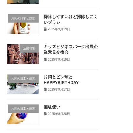
掃除しやすいけど掃除しにく
片岡の日常と戯言
いブラシ
2025年9月19日
キッズビジネスパーク出展企
活動報告
業意見交換会
2025年9月19日
片岡とピン球と
片岡の日常と戯言
HAPPYBIRTHDAY
2025年9月17日
無駄使い
片岡の日常と戯言
2025年8月28日