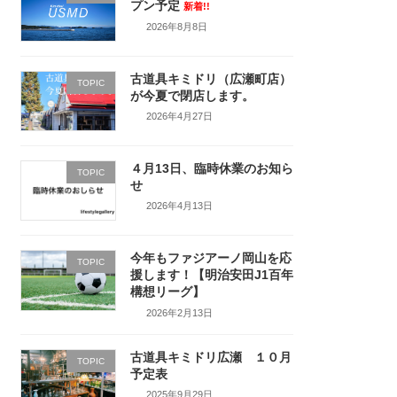
プン予定
新着!!
2026年8月8日
古道具キミドリ（広瀬町店）
TOPIC
が今夏で閉店します。
2026年4月27日
４月13日、臨時休業のお知ら
TOPIC
せ
2026年4月13日
今年もファジアーノ岡山を応
TOPIC
援します！【明治安田J1百年
構想リーグ】
2026年2月13日
古道具キミドリ広瀬 １０月
TOPIC
予定表
2025年9月29日