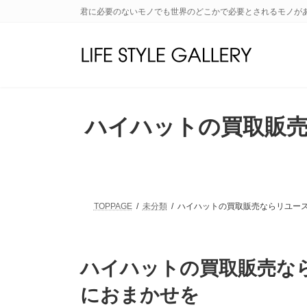
コ
ナ
君に必要のないモノでも世界のどこかで必要とされるモノが
ン
ビ
テ
ゲ
ン
ー
ツ
シ
へ
ョ
ス
ン
キ
に
ハイハットの買取販売
ッ
移
プ
動
TOPPAGE
未分類
ハイハットの買取販売ならリユース
ハイハットの買取販売な
におまかせを