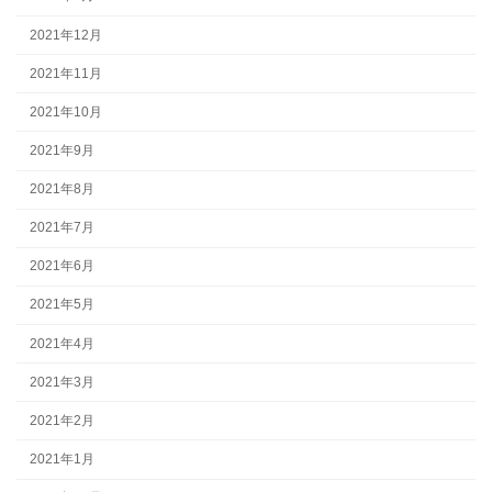
2021年12月
2021年11月
2021年10月
2021年9月
2021年8月
2021年7月
2021年6月
2021年5月
2021年4月
2021年3月
2021年2月
2021年1月