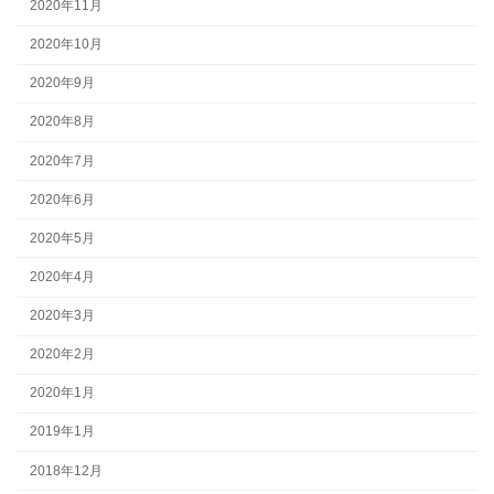
2020年11月
2020年10月
2020年9月
2020年8月
2020年7月
2020年6月
2020年5月
2020年4月
2020年3月
2020年2月
2020年1月
2019年1月
2018年12月