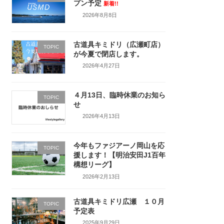
プン予定
新着!!
2026年8月8日
古道具キミドリ（広瀬町店）
TOPIC
が今夏で閉店します。
2026年4月27日
４月13日、臨時休業のお知ら
TOPIC
せ
2026年4月13日
今年もファジアーノ岡山を応
TOPIC
援します！【明治安田J1百年
構想リーグ】
2026年2月13日
古道具キミドリ広瀬 １０月
TOPIC
予定表
2025年9月29日