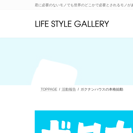
コ
ナ
君に必要のないモノでも世界のどこかで必要とされるモノが
ン
ビ
テ
ゲ
ン
ー
ツ
シ
へ
ョ
ス
ン
キ
に
ッ
移
プ
動
TOPPAGE
活動報告
ガクナンハウスの本格始動