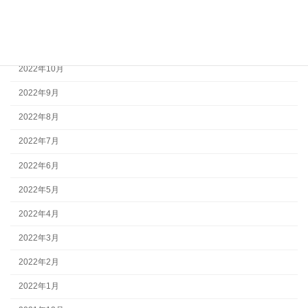
2022年12月
2022年11月
2022年10月
2022年9月
2022年8月
2022年7月
2022年6月
2022年5月
2022年4月
2022年3月
2022年2月
2022年1月