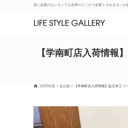
コ
ナ
君に必要のないモノでも世界のどこかで必要とされるモノが
ン
ビ
テ
ゲ
ン
ー
ツ
シ
へ
ョ
ス
ン
キ
に
【学南町店入荷情報】
ッ
移
プ
動
TOPPAGE
未分類
【学南町店入荷情報】起立木工 リ