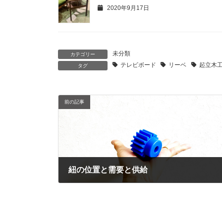
2020年9月17日
未分類
カテゴリー
テレビボード
リーベ
起立木
タグ
前の記事
紐の位置と需要と供給
2023年1月11日