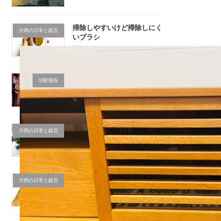
掃除しやすいけど掃除しにく
片岡の日常と戯言
いブラシ
2025年9月19日
キッズビジネスパーク出展企
活動報告
業意見交換会
2025年9月19日
片岡とピン球と
片岡の日常と戯言
HAPPYBIRTHDAY
2025年9月17日
無駄使い
片岡の日常と戯言
2025年8月28日