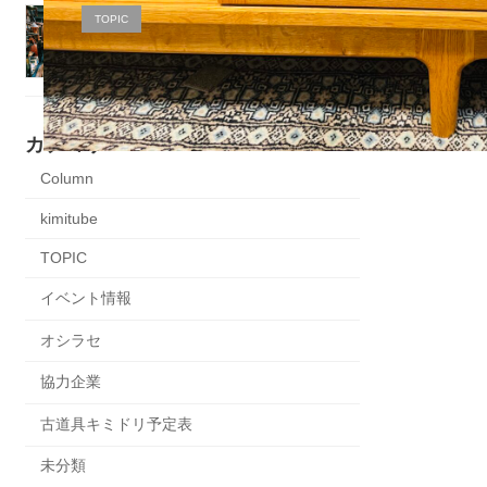
古道具キミドリ広瀬 9月の
TOPIC
予定表
2025年8月25日
カテゴリー
Column
kimitube
TOPIC
イベント情報
オシラセ
協力企業
古道具キミドリ予定表
未分類