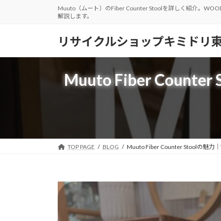
コ
ナ
Muuto（ムート）のFiber Counter Stoolを詳
解説します。
ン
ビ
テ
ゲ
リサイクルショップキミドリ
ン
ー
ツ
シ
へ
ョ
Muuto Fiber Co
ス
ン
キ
に
ッ
移
プ
動
TOP PAGE
BLOG
Muuto Fiber Counter St