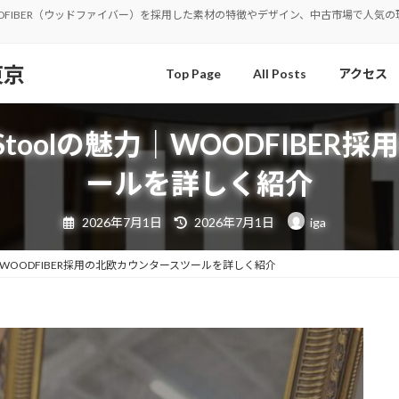
しく紹介。WOODFIBER（ウッドファイバー）を採用した素材の特徴やデザイン、中古市場
東京
Top Page
All Posts
アクセス
unter Stoolの魅力｜WOODFI
ールを詳しく紹介
最
2026年7月1日
2026年7月1日
iga
終
更
新
日
oolの魅力｜WOODFIBER採用の北欧カウンタースツールを詳しく紹介
時
: