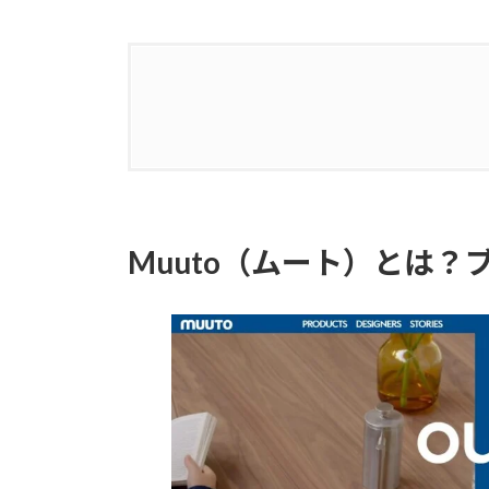
1.
Muuto（ムート）とは？ブランド
2.
Fiber Counter Stool（ファ
Muuto（ムート）とは？
3.
今回入荷したFiber Counter Stoo
4.
WOODFIBER（ウッドファイバ
5.
Fiber Counter Stoolのデザインの
6.
中古市場で人気の理由