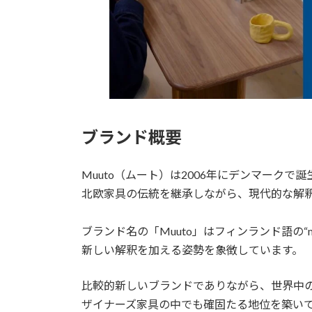
7.
他ブランドとの比較｜Muuto Fiber Co
8.
ライフスタイルギャラリー岡山よ
較
9.
Muutoのスツールを取り入れた
10.
Fiber Counter Stoolのお手
ブランド概要
11.
よくある質問FAQ
Muuto（ムート）は2006年にデンマークで
北欧家具の伝統を継承しながら、現代的な解
12.
まとめ
13.
商品についてのお問い合わせや買取
ブランド名の「Muuto」はフィンランド語の“
ご利用ください。
新しい解釈を加える姿勢を象徴しています。
比較的新しいブランドでありながら、世界中
ザイナーズ家具の中でも確固たる地位を築い