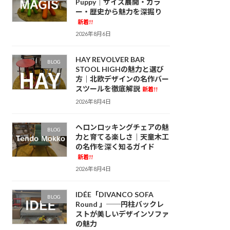
Puppy｜サイズ展開・カラ
ー・歴史から魅力を深掘り
新着!!
2026年8月6日
HAY REVOLVER BAR
BLOG
STOOL HIGHの魅力と選び
方｜北欧デザインの名作バー
スツールを徹底解説
新着!!
2026年8月4日
ヘロンロッキングチェアの魅
BLOG
力と育てる楽しさ｜天童木工
の名作を深く知るガイド
新着!!
2026年8月4日
IDÉE「DIVANCO SOFA
BLOG
Round 」──円柱バックレ
ストが美しいデザインソファ
の魅力