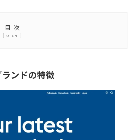
目次
OPEN
の特徴
イバー カウンタースツール）とは？
ブランドの特徴
lの詳細
ー）とは？
魅力