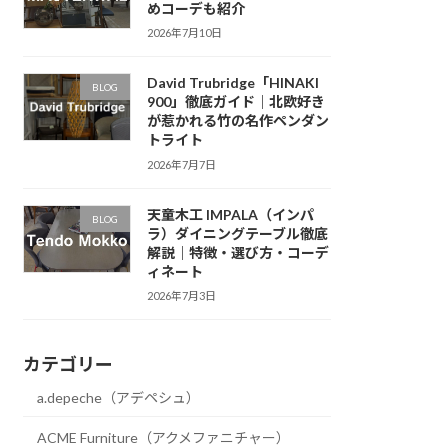
めコーデも紹介
2026年7月10日
David Trubridge「HINAKI
BLOG
900」徹底ガイド｜北欧好き
が惹かれる竹の名作ペンダン
トライト
2026年7月7日
天童木工 IMPALA（インパ
BLOG
ラ）ダイニングテーブル徹底
解説｜特徴・選び方・コーデ
ィネート
2026年7月3日
カテゴリー
a.depeche（アデペシュ）
ACME Furniture（アクメファニチャー）