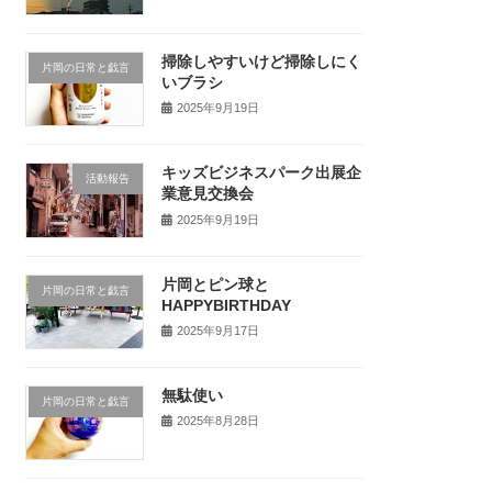
掃除しやすいけど掃除しにく
片岡の日常と戯言
いブラシ
2025年9月19日
キッズビジネスパーク出展企
活動報告
業意見交換会
2025年9月19日
片岡とピン球と
片岡の日常と戯言
HAPPYBIRTHDAY
2025年9月17日
無駄使い
片岡の日常と戯言
2025年8月28日