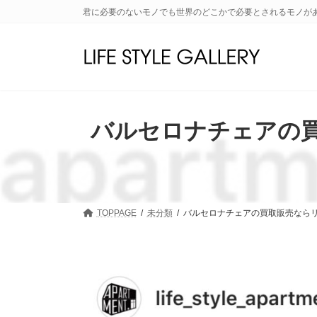
コ
ナ
君に必要のないモノでも世界のどこかで必要とされるモノが
ン
ビ
テ
ゲ
ン
ー
ツ
シ
へ
ョ
ス
ン
キ
に
バルセロナチェアの買
ッ
移
プ
動
TOPPAGE
未分類
バルセロナチェアの買取販売ならリ