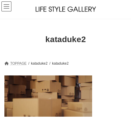
コ
ナ
ン
ビ
テ
ゲ
ン
ー
ツ
シ
へ
ョ
ス
ン
kataduke2
キ
に
ッ
移
プ
動
TOPPAGE
kataduke2
kataduke2