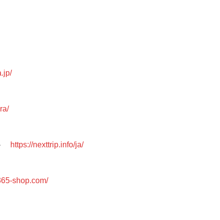
.jp/
ra/
 -
https://nexttrip.info/ja/
e365-shop.com/