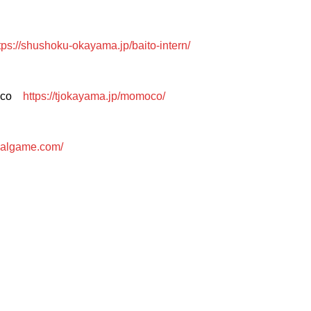
tps://shushoku-okayama.jp/baito-intern/
oco
https://tjokayama.jp/momoco/
ivalgame.com/