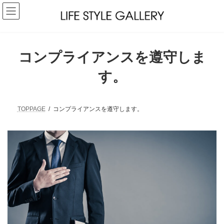
コ
ナ
ン
ビ
テ
ゲ
ン
ー
ツ
シ
へ
ョ
コンプライアンスを遵守しま
ス
ン
キ
に
す。
ッ
移
プ
動
TOPPAGE
コンプライアンスを遵守します。